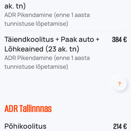
ak. tn)
ADR Pikendamine (enne 1 aasta
tunnistuse lõpetamise)
Täiendkoolitus + Paak auto +
384 €
Lõhkeained (23 ak. tn)
ADR Pikendamine (enne 1 aasta
tunnistuse lõpetamise)
ADR Tallinnnas
Põhikoolitus
214 €