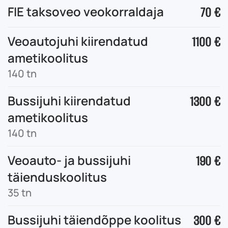
FIE taksoveo veokorraldaja
70 €
Veoautojuhi kiirendatud
1100 €
ametikoolitus
140 tn
Bussijuhi kiirendatud
1300 €
ametikoolitus
140 tn
Veoauto- ja bussijuhi
190 €
täienduskoolitus
35 tn
Bussijuhi täiendõppe koolitus
300 €