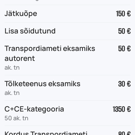
Jätkuõpe
150 €
Lisa sõidutund
50 €
Transpordiameti eksamiks
50 €
autorent
ak. tn
Tõlketeenus eksamiks
30 €
ak. tn
C+CE-kategooria
1350 €
50 ak. tn
Kordus Transpordiameti
80 €