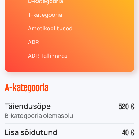
D-kategooria
T-kategooria
Ametikoolitused
ADR
ADR Tallinnnas
A-kategooria
Täiendusõpe
520 €
B-kategooria olemasolu
Lisa sõidutund
40 €