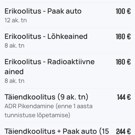
Erikoolitus - Paak auto
100 €
12 ak. tn
Erikoolitus - Lõhkeained
160 €
8 ak. tn
Erikoolitus - Radioaktiivne
160 €
ained
8 ak. tn
Täiendkoolitus (9 ak. tn)
144 €
ADR Pikendamine (enne 1 aasta
tunnistuse lõpetamise)
Täiendkoolitus + Paak auto (15
244 €