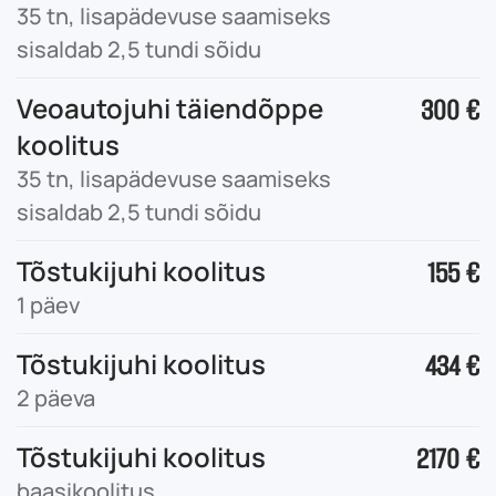
35 tn, lisapädevuse saamiseks
sisaldab 2,5 tundi sõidu
Veoautojuhi täiendõppe
300 €
koolitus
35 tn, lisapädevuse saamiseks
sisaldab 2,5 tundi sõidu
Tõstukijuhi koolitus
155 €
1 päev
Tõstukijuhi koolitus
434 €
2 päeva
Tõstukijuhi koolitus
2170
€
baasikoolitus