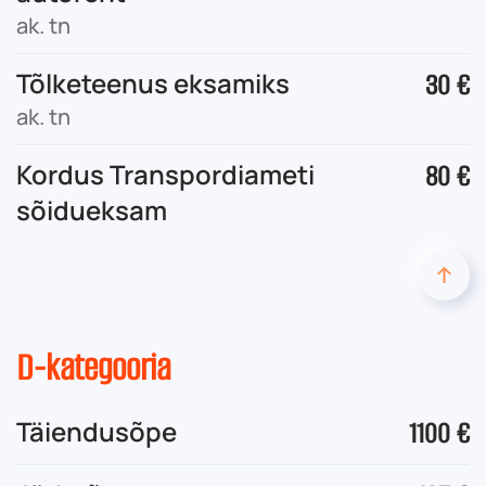
ak. tn
Tõlketeenus eksamiks
30 €
ak. tn
Kordus Transpordiameti
80 €
sõidueksam
D-kategooria
Täiendusõpe
1100 €