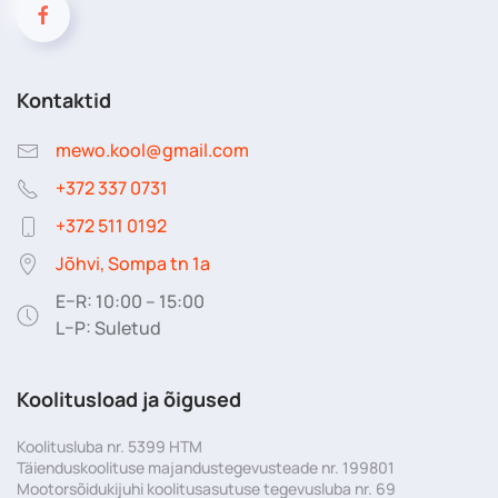
Kontaktid
mewo.kool@gmail.com
+372 337 0731
+372 511 0192
Jõhvi, Sompa tn 1a
E–R: 10:00 – 15:00
L–P: Suletud
Koolitusload ja õigused
Koolitusluba nr. 5399 HTM
Täienduskoolituse majandustegevusteade nr. 199801
Mootorsõidukijuhi koolitusasutuse tegevusluba nr. 69