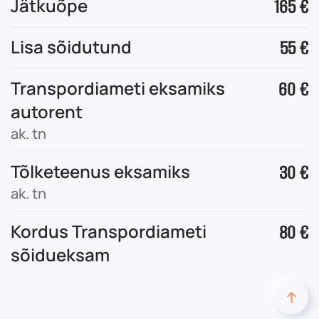
Jätkuõpe
165 €
Lisa sõidutund
55 €
Transpordiameti eksamiks
60 €
autorent
ak. tn
Tõlketeenus eksamiks
30 €
ak. tn
Kordus Transpordiameti
80 €
sõidueksam