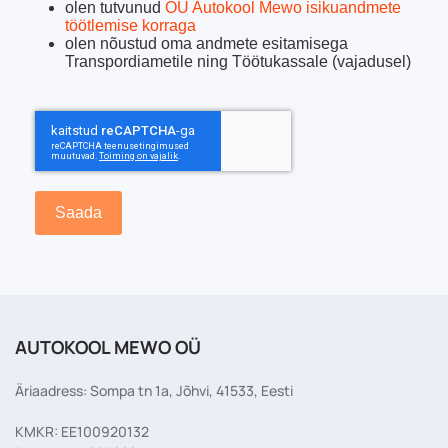
olen tutvunud
OÜ Autokool Mewo isikuandmete
töötlemise korraga
olen nõustud oma andmete esitamisega
Transpordiametile ning Töötukassale (vajadusel)
reCAPTCHA Invisible
*
Saada
AUTOKOOL MEWO OÜ
Äriaadress: Sompa tn 1a, Jõhvi, 41533, Eesti
KMKR: EE100920132