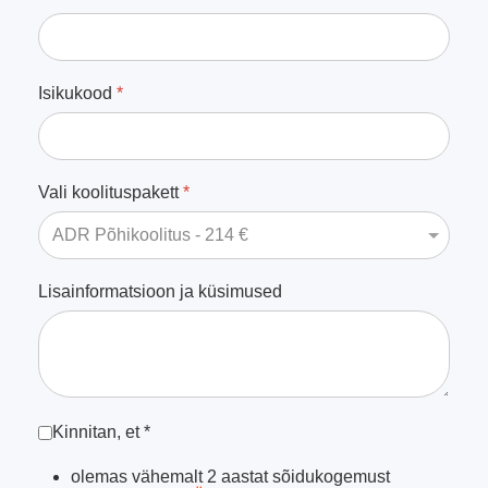
Isikukood
*
Vali koolituspakett
*
Lisainformatsioon ja küsimused
Kinnitused
*
Kinnitan, et *
olemas vähemalt 2 aastat sõidukogemust