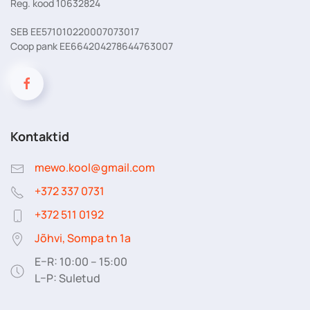
Reg. kood 10632824
SEB EE571010220007073017
Coop pank EE664204278644763007
Kontaktid
mewo.kool@gmail.com
+372 337 0731
+372 511 0192
Jõhvi, Sompa tn 1a
E–R: 10:00 – 15:00
L–P: Suletud